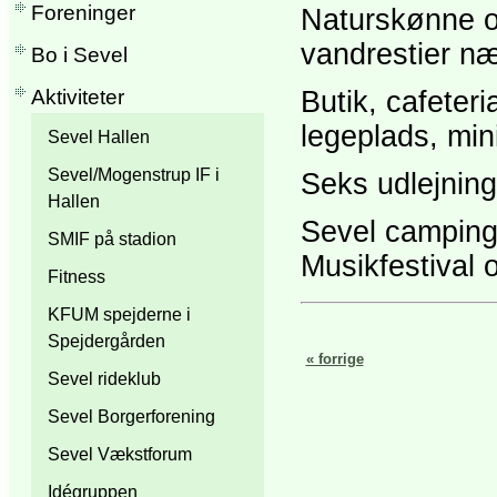
Foreninger
Naturskønne o
vandrestier næ
Bo i Sevel
Aktiviteter
Butik, cafete
legeplads, mini
Sevel Hallen
Sevel/Mogenstrup IF i
Seks udlejning
Hallen
Sevel camping h
SMIF på stadion
Musikfestival 
Fitness
KFUM spejderne i
Spejdergården
« forrige
Sevel rideklub
Sevel Borgerforening
Sevel Vækstforum
Idégruppen