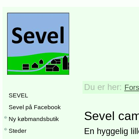
Du er her:
Fors
SEVEL
Sevel på Facebook
Sevel cam
Ny købmandsbutik
En hyggelig lil
Steder