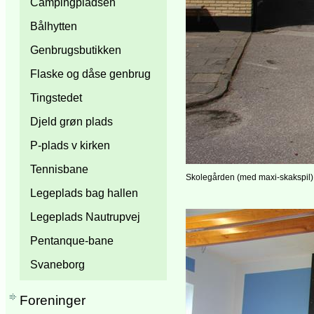
Campingpladsen
Bålhytten
Genbrugsbutikken
Flaske og dåse genbrug
Tingstedet
Djeld grøn plads
P-plads v kirken
Tennisbane
Skolegården (med maxi-skakspil)
Legeplads bag hallen
Legeplads Nautrupvej
Pentanque-bane
Svaneborg
Foreninger