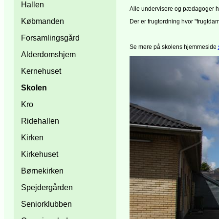
Hallen
Alle undervisere og pædagoger ha
Købmanden
Der er frugtordning hvor "frugtdame
Forsamlingsgård
Se mere på skolens hjemmeside
Alderdomshjem
Kernehuset
Skolen
Kro
Ridehallen
Kirken
Kirkehuset
Børnekirken
Spejdergården
Seniorklubben