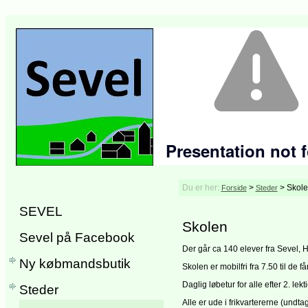
Du er her:
>
>
Skol
Forside
Steder
SEVEL
Skolen
Sevel på Facebook
Der går ca 140 elever fra Sevel,
Ny købmandsbutik
Skolen er mobilfri fra 7.50 til de får 
Daglig løbetur for alle efter 2. lekt
Steder
Alle er ude i frikvartererne (undtag