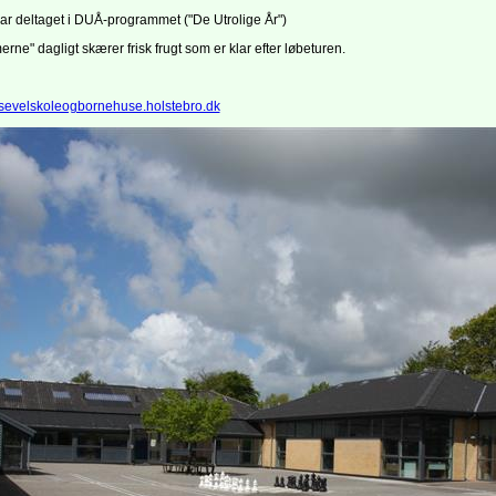
r deltaget i DUÅ-programmet ("De Utrolige År")
rne" dagligt skærer frisk frugt som er klar efter løbeturen.
sevelskoleogbornehuse.holstebro.dk