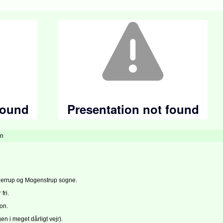
en
 Herrup og Mogenstrup sogne.
fri.
ion.
en i meget dårligt vejr).