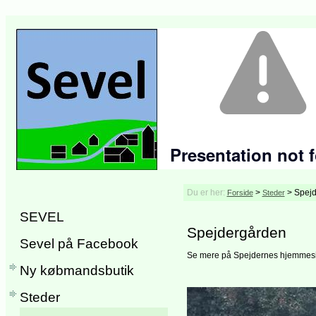
Du er her:
>
>
Spej
Forside
Steder
SEVEL
Spejdergården
Sevel på Facebook
Se mere på Spejdernes hjemmes
Ny købmandsbutik
Steder