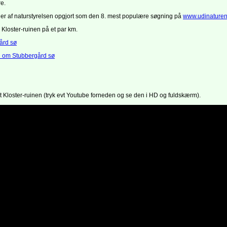
e.
r af naturstyrelsen opgjort som den 8. mest populære søgning på
www.udinature
 Kloster-ruinen på et par km.
ård sø
 om Stubbergård sø
t Kloster-ruinen (tryk evt Youtube forneden og se den i HD og fuldskærm).