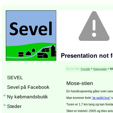
Du er her:
>
>
Mo
Forside
Naturguide
SEVEL
Mose-stien
Sevel på Facebook
En handicapvenlig gåtur over va
Ny købmandsbutik
Man kommer forbi
"æ swårt hus"
s
Turen er 1,7 km lang og kan foret
Steder
Stien er indviet i 2005 og blev an