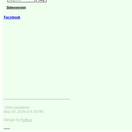
Sideoversigt
Facebook
Sidst opdateret:
May 30, 2026 at 4:39 PM
Design by
Futtrup
___