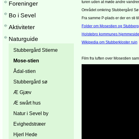
turen uden at møde andre vandrer
Foreninger
Området omkring Stubbergård Sø e
Bo i Sevel
Fra samme P-plads er der en sti til
Aktiviteter
Folder om Mosestien og Stubberg
Holstebro kommunes hjemmeside
Naturguide
Wikipedia om Stubberkloster ruin
Stubbergård Stierne
Film fra luften over Mosestien sam
Mose-stien
Ådal-stien
Stubbergård sø
Æ Gjæv
Æ swårt hus
Natur i Sevel by
Evighedstræer
Hjerl Hede