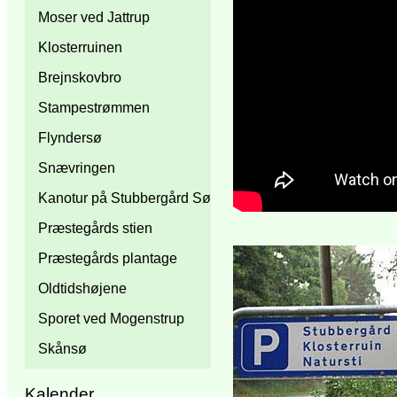
Moser ved Jattrup
Klosterruinen
Brejnskovbro
Stampestrømmen
Flyndersø
Snævringen
Kanotur på Stubbergård Sø
Præstegårds stien
Præstegårds plantage
Oldtidshøjene
Sporet ved Mogenstrup
Skånsø
Kalender