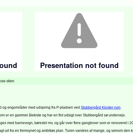
se-stien
nd og engområder med udspring fra P-pladsen ved
Stubbergård Kloster-ruin
.
om er en gammel ålekiste og har en flot udsigt over Stubbergård sø undervejs.
ages med barnevogn, kørestol mv, og går over flere gangbroer som er renoveret i 2
lagt ud fra en fremsynet og ambitiøs plan. Turen vandres af mange, og selvom den k