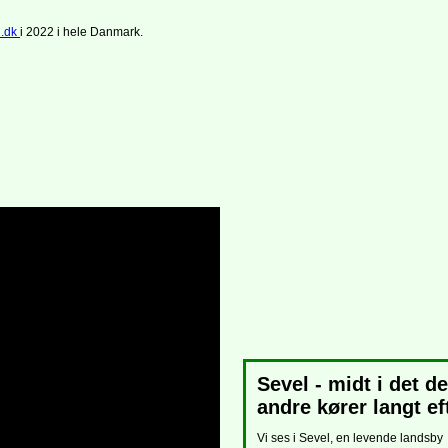
n.dk
i 2022 i hele Danmark.
Sevel - midt i det de
andre kører langt ef
Vi ses i Sevel, en levende landsby