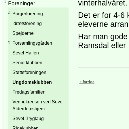
vinterhalvåret.
Foreninger
Det er for 4-6
Borgerforening
eleverne arran
Idrætsforening
Spejderne
Har man gode i
Forsamlingsgården
Ramsdal eller
Sevel Hallen
Seniorklubben
Støtteforeningen
Ungdomsklubben
« forrige
Fredagsfamilien
Vennekredsen ved Sevel
Alderdomshjem
Sevel Bryglaug
Rideklubben